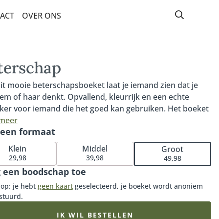
ACT
OVER ONS
terschap
it mooie beterschapsboeket laat je iemand zien dat je
em of haar denkt. Opvallend, kleurrijk en een echte
ker voor iemand die het goed kan gebruiken. Het boeket
 een prachtige roos, mooie gerbera en de opvallende
 meer
 een formaat
onia. Ons Beterschap boeket is voor niets één van onze
ellers en perfect om iemand een hart onder de riem te
Klein
Middel
Groot
n. Tip: bestel een bijpassende vaas of ga voor onze
29,98
39,98
49,98
uze bonbons of heerlijke chocolade.
 een boodschap toe
 op: je hebt
geen kaart
geselecteerd, je boeket wordt anoniem
stuurd.
IK WIL BESTELLEN