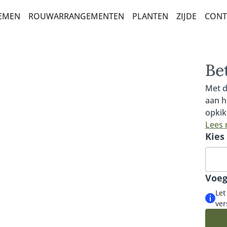
OEMEN
ROUWARRANGEMENTEN
PLANTEN
ZIJDE
CONT
AR
NEMENTEN
BALKONBEPLANTING
POTTEN XL
Be
ETTEN
Met d
aan h
opkik
ERKTE
bevat
Lees
Kies
Helic
KEUZE
bests
steke
ICITATIE
luxue
Voeg
EN
Let
ver
ETTEN