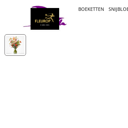
BOEKETTEN
SNIJBL
BEDANKT EN ZOMA
ABON
PLANTEN
LUXE-CADEAUBOEK
ROZEN
BETERSCHAP EN ST
MEEST DUURZAME 
VERJAARDAG EN FEL
SEIZOENSBOEKETT
BESTSELLERS
PLUK EN VELDBOEK