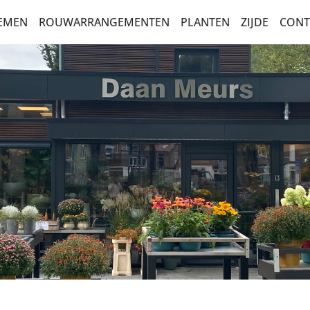
OEMEN
ROUWARRANGEMENTEN
PLANTEN
ZIJDE
CONT
AR
NEMENTEN
BALKONBEPLANTING
POTTEN XL
ETTEN
ERKTE
KEUZE
ICITATIE
EN
ETTEN