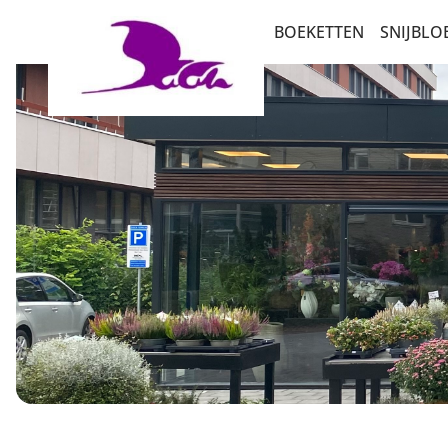
BOEKETTEN
SNIJBL
BEDANKT EN ZOMA
ABON
PLANTEN
LUXE-CADEAUBOEK
ROZEN
BETERSCHAP EN ST
MEEST DUURZAME 
VERJAARDAG EN FEL
SEIZOENSBOEKETT
BESTSELLERS
PLUK EN VELDBOEK