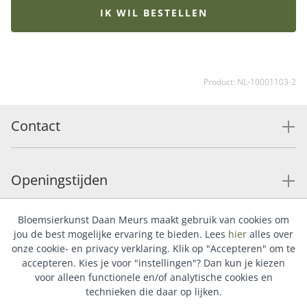
een bijpassende vaas, lekkere bonbons of onze
IK WIL BESTELLEN
heerlijke chocolade en maak de verrassing compleet.
Product: NL-10001103-2
Contact
Openingstijden
Bloemsierkunst Daan Meurs maakt gebruik van cookies om
Service
jou de best mogelijke ervaring te bieden. Lees
hier
alles over
onze cookie- en privacy verklaring. Klik op "Accepteren" om te
accepteren. Kies je voor "instellingen"? Dan kun je kiezen
voor alleen functionele en/of analytische cookies en
Populaire categorieën
technieken die daar op lijken.