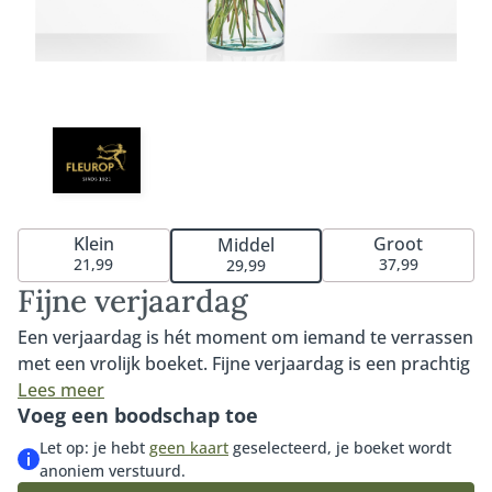
Klein
Groot
Middel
21,99
37,99
29,99
Fijne verjaardag
Een verjaardag is hét moment om iemand te verrassen
met een vrolijk boeket. Fijne verjaardag is een prachtig
boeket met roze en pasteltinten De opvallende
Lees meer
Voeg een boodschap toe
gerbera en roos maken van dit boeket een waar
plaatje om naar te kijken. Het perfecte cadeau om
Let op: je hebt
geen kaart
geselecteerd, je boeket wordt
iemand een fijne verjaardag mee te wensen. Tip: bestel
anoniem verstuurd.