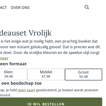
ACT
OVER ONS
deauset Vrolijk
is het enige wat je nodig hebt, een prachtig boeket dat
 voor een instant gelukzalig gevoel. Dat is precies wat dit
t doet. Door de vrolijke kleuren en de speelse stijl zorgt
bos bloemen voor een lach op je gezicht. In combinatie
 meer
 een formaat
nze hoogwaardige glasvaas van stevig gerecycled glas is
uset Vrolijk het ultieme cadeau. Voor jezelf of iemand
Klein
Middel
Groot
s.
39,98
47,98
55,98
 een boodschap toe
 op: je hebt
geen kaart
geselecteerd, je boeket wordt anoniem
stuurd.
IK WIL BESTELLEN