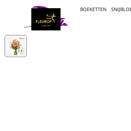
BOEKETTEN
SNIJBL
BEDANKT EN ZOMA
ABON
PLANTEN
LUXE-CADEAUBOEK
ROZEN
BETERSCHAP EN ST
MEEST DUURZAME 
VERJAARDAG EN FEL
SEIZOENSBOEKETT
BESTSELLERS
PLUK EN VELDBOEK