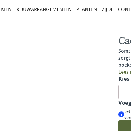
OEMEN
ROUWARRANGEMENTEN
PLANTEN
ZIJDE
CONT
AR
NEMENTEN
BALKONBEPLANTING
POTTEN XL
Ca
ETTEN
Soms 
zorgt
boeke
ERKTE
deze 
Lees
Kies
met o
KEUZE
cadea
ander
ICITATIE
Voeg
EN
Let
ver
ETTEN