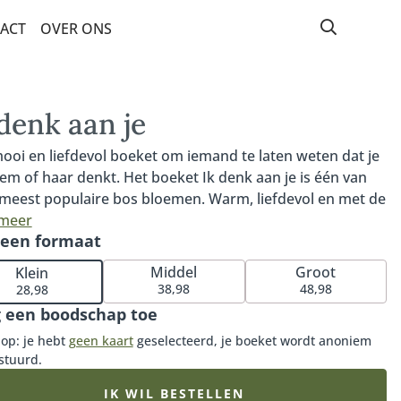
ACT
OVER ONS
 denk aan je
ooi en liefdevol boeket om iemand te laten weten dat je
em of haar denkt. Het boeket Ik denk aan je is één van
meest populaire bos bloemen. Warm, liefdevol en met de
te bloemen van dit moment. Een prachtplaatje om naar
 meer
 een formaat
jken en een boeket waarmee je altijd goed zit. Tip: bestel
bijpassende vaas, luxueuze bonbons of heerlijke
Middel
Groot
Klein
lade en maak de verrassing compleet.
38,98
48,98
28,98
 een boodschap toe
 op: je hebt
geen kaart
geselecteerd, je boeket wordt anoniem
stuurd.
IK WIL BESTELLEN