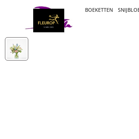
BOEKETTEN
SNIJBL
BEDANKT EN ZOMA
ABON
PLANTEN
LUXE-CADEAUBOEK
ROZEN
BETERSCHAP EN ST
MEEST DUURZAME 
VERJAARDAG EN FEL
SEIZOENSBOEKETT
BESTSELLERS
PLUK EN VELDBOEK