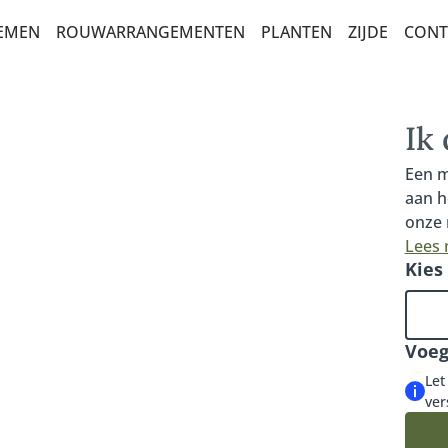
OEMEN
ROUWARRANGEMENTEN
PLANTEN
ZIJDE
CONT
AR
NEMENTEN
BALKONBEPLANTING
POTTEN XL
Ik
ETTEN
Een m
aan h
onze 
ERKTE
moois
Lees
Kies
te ki
KEUZE
onze 
choco
ICITATIE
Voeg
EN
Let
ver
ETTEN